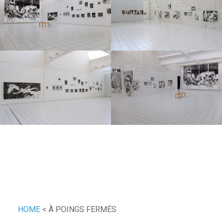
À poings fermés exhibition with art works by Paolo
Boosten.
HOME
<
À POINGS FERMÉS